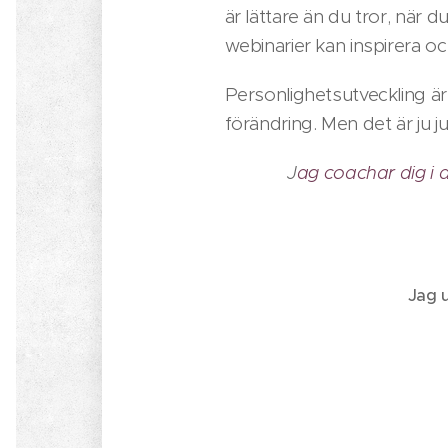
är lättare än du tror, när 
webinarier kan inspirera o
Personlighetsutveckling ä
förändring. Men det är ju 
J
ag coachar dig i d
Jag u